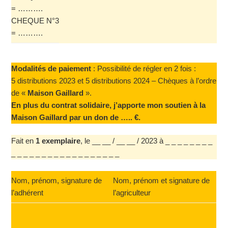
= ……….
CHEQUE N°3
= ……….
Modalités de paiement
: Possibilité de régler en 2 fois :
5 distributions 2023 et 5 distributions 2024 – Chèques à l’ordre
de «
Maison Gaillard
».
En plus du contrat solidaire, j’apporte mon soutien à la
Maison Gaillard par un don de ….. €.
Fait en
1 exemplaire
, le __ __ / __ __ / 2023 à _ _ _ _ _ _ _ _
_ _ _ _ _ _ _ _ _ _ _ _ _ _ _ _ _ _
Nom, prénom, signature de
Nom, prénom et signature de
l’adhérent
l’agriculteur