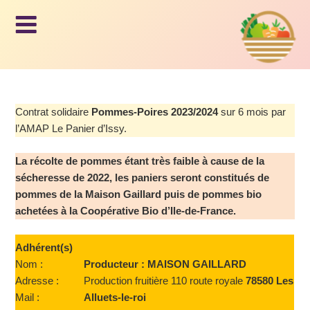
Le panier
AM
d'Issy
AP,
Aller
au
LE
contenu
Contrat solidaire
Pommes-Poires 2023/2024
sur 6 mois par
principal
l’AMAP Le Panier d’Issy.
PA
La récolte de pommes étant très faible à cause de la
sécheresse de 2022, les paniers seront constitués de
NIE
pommes
de la Maison Gaillard puis de pommes bio
achetées à la Coopérative Bio d’Ile-de-France.
R
Adhérent(s)
Nom :
Producteur : MAISON GAILLARD
D'I
Adresse :
Production fruitière 110 route royale
78580 Les
Mail :
Alluets-le-roi