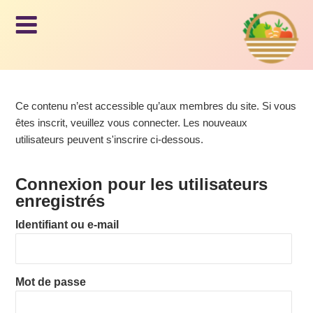
Le panier
AM
d'Issy
AP,
Aller
au
Ce contenu n’est accessible qu’aux membres du site. Si vous
LE
contenu
êtes inscrit, veuillez vous connecter. Les nouveaux
principal
utilisateurs peuvent s'inscrire ci-dessous.
PA
Connexion pour les utilisateurs
NIE
enregistrés
Identifiant ou e-mail
R
D'I
Mot de passe