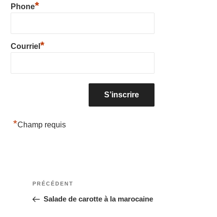
*
Phone
*
Courriel
*
Champ requis
Navigation
Article
PRÉCÉDENT
précédent
Salade de carotte à la marocaine
de