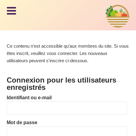
Le panier
AM
d'Issy
AP,
Aller
au
Ce contenu n’est accessible qu’aux membres du site. Si vous
LE
contenu
êtes inscrit, veuillez vous connecter. Les nouveaux
principal
utilisateurs peuvent s'inscrire ci-dessous.
PA
Connexion pour les utilisateurs
NIE
enregistrés
Identifiant ou e-mail
R
D'I
Mot de passe