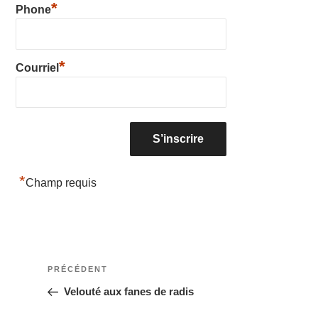
*
Phone
*
Courriel
*
Champ requis
Navigation
Article
PRÉCÉDENT
précédent
Velouté aux fanes de radis
de