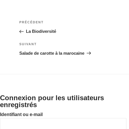
Navigation
Article
PRÉCÉDENT
précédent
La Biodiversité
de
Article
SUIVANT
l’article
suivant
Salade de carotte à la marocaine
Connexion pour les utilisateurs
enregistrés
Identifiant ou e-mail