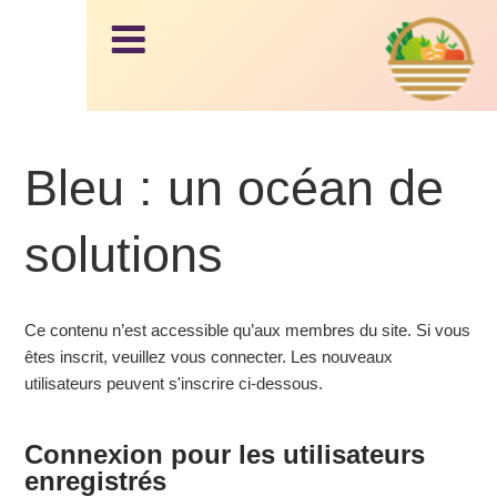
Le panier
AM
d'Issy
AP,
Aller
au
Bleu : un océan de
LE
contenu
principal
solutions
PA
NIE
Ce contenu n’est accessible qu’aux membres du site. Si vous
êtes inscrit, veuillez vous connecter. Les nouveaux
R
utilisateurs peuvent s'inscrire ci-dessous.
D'I
Connexion pour les utilisateurs
enregistrés