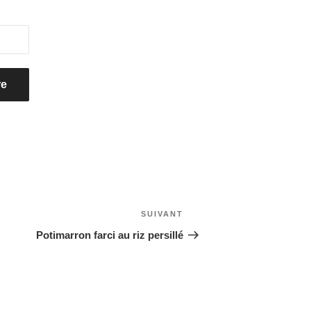
SUIVANT
Article
suivant
Potimarron farci au riz persillé