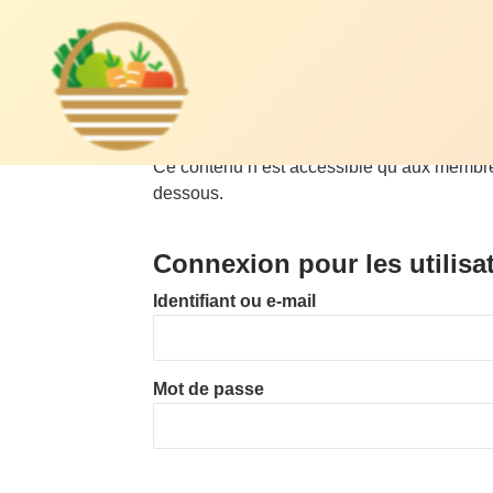
AM
Le panier
d'Issy
Aller
AP,
au
Ce contenu n’est accessible qu’aux membres d
contenu
dessous.
principal
LE
Connexion pour les utilisa
PA
Identifiant ou e-mail
NIE
Mot de passe
R
D'IS