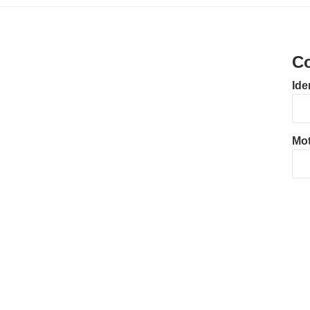
Co
Ide
Mot